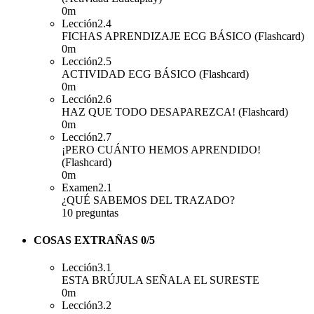
0m
Lección
2.4
FICHAS APRENDIZAJE ECG BÁSICO (Flashcard)
0m
Lección
2.5
ACTIVIDAD ECG BÁSICO (Flashcard)
0m
Lección
2.6
HAZ QUE TODO DESAPAREZCA! (Flashcard)
0m
Lección
2.7
¡PERO CUÁNTO HEMOS APRENDIDO!
(Flashcard)
0m
Examen
2.1
¿QUÉ SABEMOS DEL TRAZADO?
10 preguntas
COSAS EXTRAÑAS
0/5
Lección
3.1
ESTA BRÚJULA SEÑALA EL SURESTE
0m
Lección
3.2