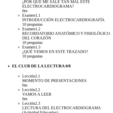
¿POR QUÉ ME SALE TAN MAL ESTE
ELECTROCARDIOGRAMA?
0m
Examen
1.1
INTRODUCCIÓN ELECTROCARDIOGRAFÍA
10 preguntas
Examen
1.2
RECORDATORIO ANATÓMICO Y FISIOLÓGICO
DEL CORAZÓN
10 preguntas
Examen
1.3
¿QUÉ VEMOS EN ESTE TRAZADO?
10 preguntas
EL CLUB DE LA LECTURA
0/8
Lección
2.1
MOMENTO DE PRESENTACIONES
0m
Lección
2.2
VAMOS A LEER
0m
Lección
2.3
LECTURA DEL ELECTROCARDIOGRAMA
(Actividad Educaplay)